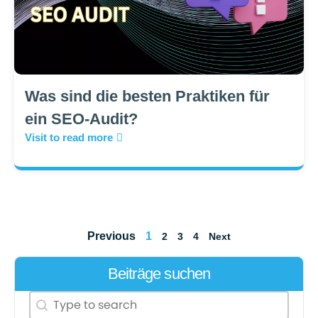
Was sind die besten Praktiken für
ein SEO-Audit?
Visit to read more
Previous
1
2
3
4
Next
Beiträge suchen
Search content
Search Post