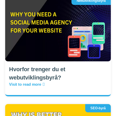
Nettutviklingsbyrå
Hvorfor trenger du et
webutviklingsbyrå?
Visit to read more
SEO-byrå