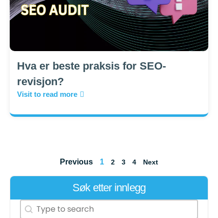
Hva er beste praksis for SEO-
revisjon?
Visit to read more
Previous
1
2
3
4
Next
Søk etter innlegg
Search content
Search Post