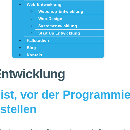
Web-Entwicklung
Webshop-Entwicklung
Web-Design
Systementwicklung
Start Up Entwicklung
Fallstudien
Blog
Kontakt
ntwicklung
ist, vor der Programmi
stellen