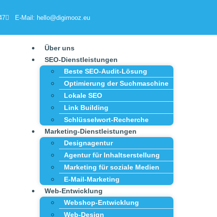
47
E-Mail: hello@digimooz.eu
Über uns
SEO-Dienstleistungen
Beste SEO-Audit-Lösung
Optimierung der Suchmaschine
Lokale SEO
Link Building
Schlüsselwort-Recherche
Marketing-Dienstleistungen
Designagentur
Agentur für Inhaltserstellung
Marketing für soziale Medien
E-Mail-Marketing
Web-Entwicklung
Webshop-Entwicklung
Web-Design