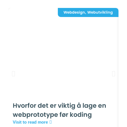
Webdesign
Webutvikling
,
Hvorfor det er viktig å lage en
H
webprototype før koding
n
Visit to read more
Vi