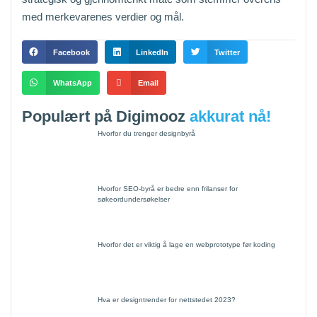
med merkevarenes verdier og mål.
Facebook
LinkedIn
Twitter
WhatsApp
Email
Populært på Digimooz
akkurat nå!
Hvorfor du trenger designbyrå
Hvorfor SEO-byrå er bedre enn frilanser for
søkeordundersøkelser
Hvorfor det er viktig å lage en webprototype før koding
Hva er designtrender for nettstedet 2023?