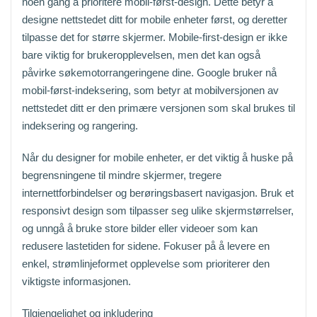
noen gang å prioritere mobil-først-design. Dette betyr å
designe nettstedet ditt for mobile enheter først, og deretter
tilpasse det for større skjermer. Mobile-first-design er ikke
bare viktig for brukeropplevelsen, men det kan også
påvirke søkemotorrangeringene dine. Google bruker nå
mobil-først-indeksering, som betyr at mobilversjonen av
nettstedet ditt er den primære versjonen som skal brukes til
indeksering og rangering.
Når du designer for mobile enheter, er det viktig å huske på
begrensningene til mindre skjermer, tregere
internettforbindelser og berøringsbasert navigasjon. Bruk et
responsivt design som tilpasser seg ulike skjermstørrelser,
og unngå å bruke store bilder eller videoer som kan
redusere lastetiden for sidene. Fokuser på å levere en
enkel, strømlinjeformet opplevelse som prioriterer den
viktigste informasjonen.
Tilgjengelighet og inkludering