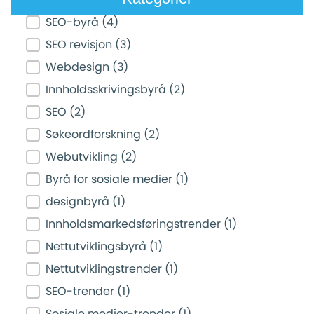
Post Category Filter
SEO-byrå
(4)
SEO revisjon
(3)
Webdesign
(3)
Innholdsskrivingsbyrå
(2)
SEO
(2)
Søkeordforskning
(2)
Webutvikling
(2)
Byrå for sosiale medier
(1)
designbyrå
(1)
Innholdsmarkedsføringstrender
(1)
Nettutviklingsbyrå
(1)
Nettutviklingstrender
(1)
SEO-trender
(1)
Sosiale medier-trender
(1)