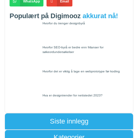
WhatsApp
Email
Populært på Digimooz
akkurat nå!
Hvorfor du trenger designbyrå
Hvorfor SEO-byrå er bedre enn frilanser for
søkeordundersøkelser
Hvorfor det er viktig å lage en webprototype før koding
Hva er designtrender for nettstedet 2023?
Siste innlegg
Kategorier